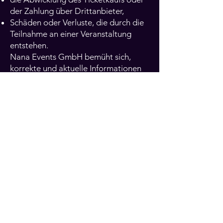
der Zahlung über Drittanbieter,
Schäden oder Verluste, die durch die
Teilnahme an einer Veranstaltung
entstehen.
Nana Events GmbH bemüht sich,
korrekte und aktuelle Informationen
bereitzustellen, übernimmt jedoch
keine Gewähr für deren
Vollständigkeit oder Richtigkeit.
6. Datenschutz
Nana Events GmbH behandelt
personenbezogene Daten gemäss
den geltenden
Datenschutzbestimmungen der
Schweiz. Weitere Informationen
finden Sie in unserer
[Datenschutzerklärung]
.